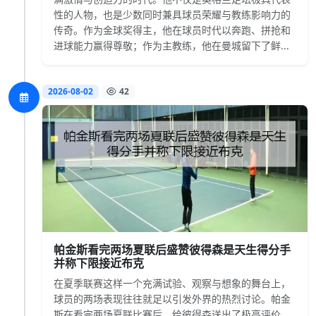
性的人物，也是少数同时兼具球员荣耀与教练影响力的
传奇。作为金球奖得主，他在球员时代以奔跑、拼抢和
进球能力赢得尊敬；作为主教练，他在曼城留下了鲜...
2026-08-02
42
帕金斯看完两场夏联后盛赞彼得森是天生得分手
并称下限接近布克
在夏季联赛这样一个充满试验、观察与想象的舞台上，
球员的两场表现往往就足以引发外界的热烈讨论。帕金
斯在看完两场夏联比赛后，给彼得森送出了极高评价，