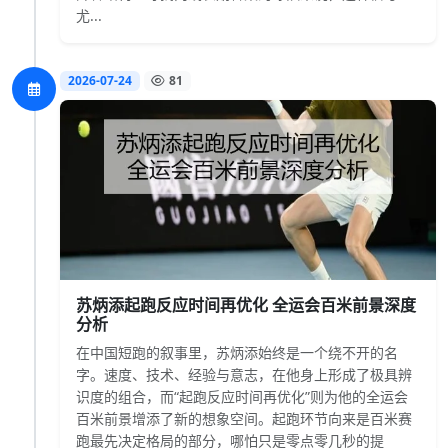
尤...
2026-07-24
81
苏炳添起跑反应时间再优化 全运会百米前景深度
分析
在中国短跑的叙事里，苏炳添始终是一个绕不开的名
字。速度、技术、经验与意志，在他身上形成了极具辨
识度的组合，而“起跑反应时间再优化”则为他的全运会
百米前景增添了新的想象空间。起跑环节向来是百米赛
跑最先决定格局的部分，哪怕只是零点零几秒的提