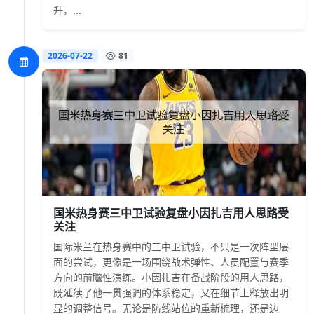
升，...
2026-07-22
81
国米热身赛三中卫试验复盘小因扎吉用人思路受
关注
国际米兰在热身赛中的三中卫试验，不只是一次阵型层
面的尝试，更像是一场围绕战术弹性、人员配置与赛季
方向的前瞻性演练。小因扎吉在备战阶段的用人思路，
既延续了他一贯强调的体系稳定，又在细节上释放出明
显的调整信号。无论是防线站位的重新梳理，还是边