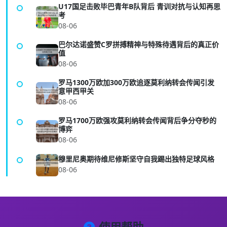
U17国足击败毕巴青年B队背后 青训对抗与认知再思
考
08-06
巴尔达诺盛赞C罗拼搏精神与特殊待遇背后的真正价
值
08-06
罗马1300万欧加300万欧追逐莫利纳转会传闻引发
意甲西甲关
08-06
罗马1700万欧强攻莫利纳转会传闻背后争分夺秒的
博弈
08-06
穆里尼奥期待维尼修斯坚守自我踢出独特足球风格
08-06