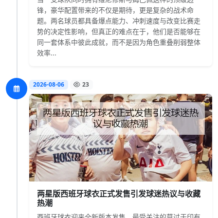
锋，豪华配置带来的不仅是期待，更是复杂的战术命
题。两名球员都具备爆点能力、冲刺速度与改变比赛走
势的决定性影响，但真正的难点在于，他们是否能够在
同一套体系中彼此成就，而不是因为角色重叠削弱整体
效率...
2026-08-06
23
两星版西班牙球衣正式发售引发球迷热议与收藏
热潮
西班牙球衣迎来全新版本发售，最受关注的莫过于印有