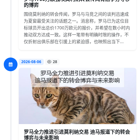
的博弈
围绕莫利纳的转会传闻，罗马与马竞之间的谈判迅速成
为夏窗最受关注的话题之一。消息称，罗马已为这位目
标球员开出总价1700万欧元的报价，并希望在数小时内
推动双方达成一致。这样一笔带有明确时限的操作，不
仅折射出俱乐部在引援上的紧迫感，也映照出当下...
2026-08-06
28
罗马全力推进引进莫利纳交易 迪马报道下的转会
博弈与未来影响