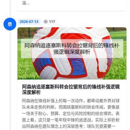
温...
2026-07-13
117
阿森纳追逐塞斯科转会拉锯背后的锋线补强逻辑
深度解析
阿森纳在锋线补强上的每一次动作，都牵动着外界对球
队未来走势的判断，而围绕塞斯科的转会传闻，更像是
一场关于耐心、预算、定位与风险控制的综合博弈。表
面上看，这只是一笔年轻中锋的追逐战，实际上却折射
出阿森纳在建队理念上的深层思考：球队究竟需要一