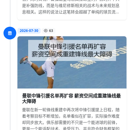
是补强防线，而是与维尼修斯相关的战术与未来规划息
息相关。这样的说法让这笔转会超越了单纯的球员流...
2026-07-30
63
曼联中锋引援名单再扩容 薪资空间成重建锋线最
大障碍
曼联在新一轮锋线重建中再次将中锋引援提上日程，随
着考察目标不断增加，名单看似在扩容，实际操作难度
却同步放大。俱乐部需要的不只是一个能进球的前锋，
更是一个能适配战术、承受压力、并且符合财务框架的