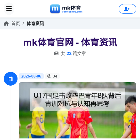
首页
/
体育资讯
mk体育官网 - 体育资讯
共
22
篇文章
2026-08-06
34