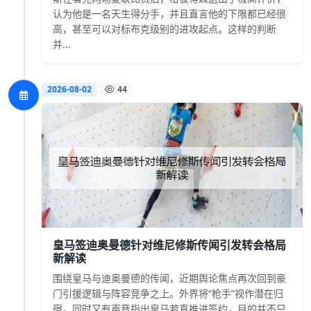
认为他是一名天生得分手，并且直言他的下限都已经很
高，甚至可以对标布克级别的进攻起点。这样的判断
并...
2026-08-02
44
皇马签迪奥曼德针对维尼修斯传闻引发转会格局
新解读
围绕皇马与迪奥曼德的传闻，近期舆论焦点再次回到豪
门引援逻辑与阵容竞争之上。外界将“枪手”视作潜在归
宿，同时又有声音指出皇马若真推进签约，目的并不只